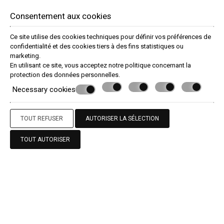
DEMANDE
Consentement aux cookies
RESERVE ONLINE
Ce site utilise des cookies techniques pour définir vos préférences de
confidentialité et des cookies tiers à des fins statistiques ou
marketing.
» L’HÔTEL
» ÉQUIPEMENTS
» RESTAURANTS
» Bars
»
En utilisant ce site, vous acceptez notre politique concernant la
GALERIE
» VIDÉOS
» Carrières
» CLUB DE FIDÉLITÉ
»
protection des données personnelles
.
DÉVELOPPEMENT DURABLE
» RÉCOMPENSES
»
Commentaires
Necessary cookies
TOUT REFUSER
AUTORISER LA SÉLECTION
TOUT AUTORISER
Contactez nous
St. George Beach Hotel & Spa Resort
Hotel in Paphos - Cyprus
P. O. Box 62372, 8063 Chlorakas - Paphos, Chypre