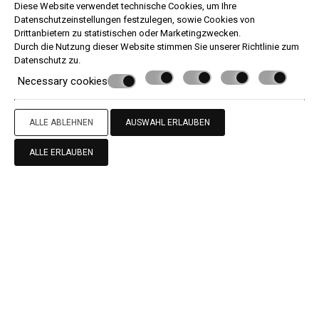
Diese Website verwendet technische Cookies, um Ihre
Datenschutzeinstellungen festzulegen, sowie Cookies von
ANFRAGE
Drittanbietern zu statistischen oder Marketingzwecken.
Durch die Nutzung dieser Website stimmen Sie unserer Richtlinie zum
ONLINE BUCHUNG
Datenschutz
zu.
Necessary cookies
» Twin/Double Inland View
» Twin/Double Side Sea View
»
Superior Inland View
» Twin/Double Pool and Sea View
»
ALLE ABLEHNEN
AUSWAHL ERLAUBEN
Twin/Double Garden Pool View
» Deluxe Blick auf das
Landesinnere
» Deluxe mit seitlichem Meerblick
» Deluxe
Zimmer mit Meerblick
» Junior-Suiten mit Meerblick
»
ALLE ERLAUBEN
Garten-Suite
» Deluxe Zimmer mit Panoramablick auf
das Meer
» Deluxe Junior Suite
» Executive Suite mit
Meerblick
Kontaktieren Sie uns