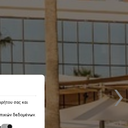
›
ρρήτου σας και
πικών δεδομένων
.
a