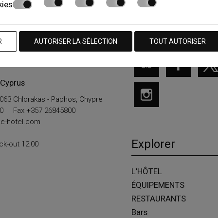
kies
nous
Suivez-nous
R
AUTORISER LA SÉLECTION
TOUT AUTORISER
Beach Hotel & Spa
 Cyprus
063 Chlorakas - Paphos, Chypre
0
Fax +357 26845800
e-hotel.com
Explorer
ck-out 12:00
L’HÔTEL
ÉQUIPEMENTS
RESTAURANTS
Bars