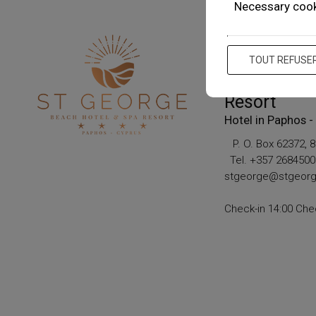
Necessary coo
Contactez 
TOUT REFUSE
St. George 
Resort
Hotel in Paphos -
P. O. Box 62372, 8
Tel.
+357 2684500
stgeorge@stgeorg
Check-in 14:00 Che