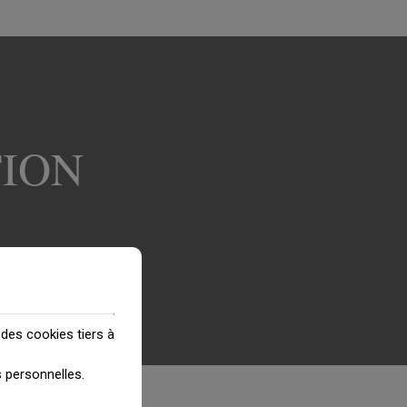
TION
 des cookies tiers à
 personnelles
.
tters
»