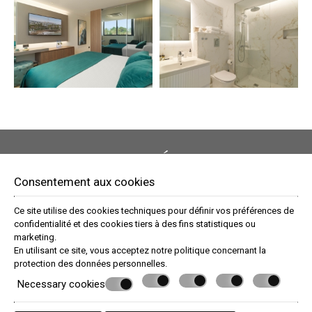
FAITES UNE RÉSERVATION
Consentement aux cookies
DEMANDE
Ce site utilise des cookies techniques pour définir vos préférences de
RESERVE ONLINE
confidentialité et des cookies tiers à des fins statistiques ou
marketing.
En utilisant ce site, vous acceptez notre politique concernant la
protection des données personnelles
.
» Twin/Double Inland View
» Twin/Double Side Sea View
»
Superior Inland View
» Twin/Double Pool and Sea View
»
Necessary cookies
Twin/Double Garden Pool View
» Deluxe Vue Intérieure
»
Deluxe Vue Latérale sur la Mer
» Deluxe Vue Mer
» Junior