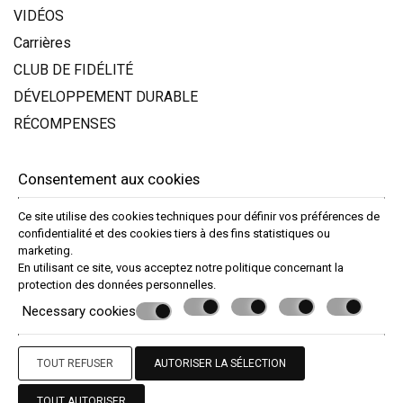
VIDÉOS
Carrières
CLUB DE FIDÉLITÉ
DÉVELOPPEMENT DURABLE
RÉCOMPENSES
Commentaires
Consentement aux cookies
INFO
Ce site utilise des cookies techniques pour définir vos préférences de
Termes et Conditions
confidentialité et des cookies tiers à des fins statistiques ou
marketing.
Confidentialité
En utilisant ce site, vous acceptez notre politique concernant la
protection des données personnelles
.
Necessary cookies
© Powered by Marinet
︿
TOUT REFUSER
AUTORISER LA SÉLECTION
TOUT AUTORISER