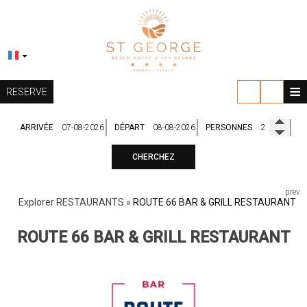
≡
RESERVE
ARRIVÉE
DÉPART
PERSONNES
EXPLORER
CHERCHEZ
L’HÔTEL
EMPLACEMENT
ÉQUIPEMENTS
HÉBERGEMENT
prev
Explorer
RESTAURANTS
»
ROUTE 66 BAR & GRILL RESTAURANT
RESTAURANTS
BIEN-ÊTRE
ROUTE 66 BAR & GRILL RESTAURANT
BARS
OCYAN SPA & WELLNESS CENTER
MARIAGES
GALERIE
GYM-FITNESS
WEDDING PACKAGES
OFFRES
VIDÉOS
GALERIE DE MARIAGES
BLOG